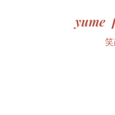
yume f
​