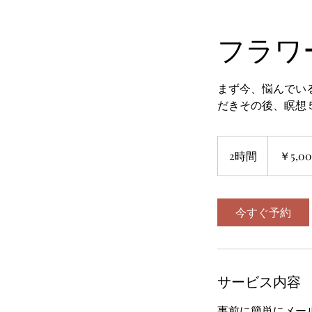
フラワ
まず今、悩んでい
だきその後、瞑想
5,000
円
2時間
2
￥5,0
時
間
今すぐ予約
サービス内容
事前に簡単にメー