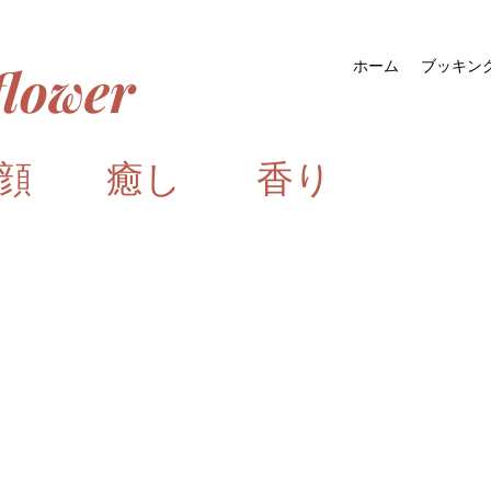
lower
ホーム
ブッキン
笑顔 癒し 香り