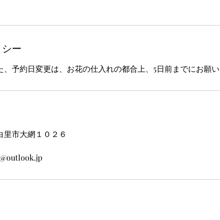
リシー
た、予約日変更は、お花の仕入れの都合上、5日前までにお願
白里市大網１０２６
@outlook.jp